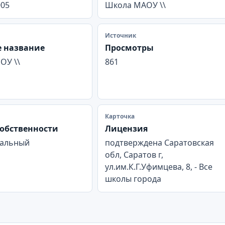
005
Школа МАОУ \\
Источник
 название
Просмотры
ОУ \\
861
Карточка
обственности
Лицензия
альный
подтверждена Саратовская
обл, Саратов г,
ул.им.К.Г.Уфимцева, 8, - Все
школы города