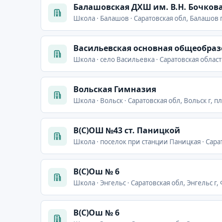
Балашовская ДХШ им. В.Н. Бочков
Школа · Балашов · Саратовская обл, Балашов г
Васильевская основная общеобра
Школа · село Васильевка · Саратовская област
Вольская Гимназия
Школа · Вольск · Саратовская обл, Вольск г, пл
В(С)ОШ №43 ст. Паницкой
Школа · поселок при станции Паницкая · Сара
В(С)Ош № 6
Школа · Энгельс · Саратовская обл, Энгельс 
В(С)Ош № 6