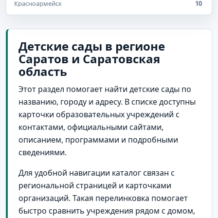
Красноармейск
10
Красный Кут
10
Новоузенск
10
Детские сады в регионе
Саратов и Саратовская
Саратов и Саратовская область
10
область
поселок городского типа Озинки
8
Этот раздел помогает найти детские сады по
село Питерка
8
названию, городу и адресу. В списке доступны
Аркадак
7
карточки образовательных учреждений с
поселок городского типа Базарный Карабулак
7
контактами, официальными сайтами,
описанием, программами и подробными
поселок городского типа Приволжский
7
сведениями.
поселок городского типа Турки
7
Для удобной навигации каталог связан с
поселок городского типа Дергачи
6
региональной страницей и карточками
Хвалынск
5
организаций. Такая перелинковка помогает
быстро сравнить учреждения рядом с домом,
село Александров Гай
5