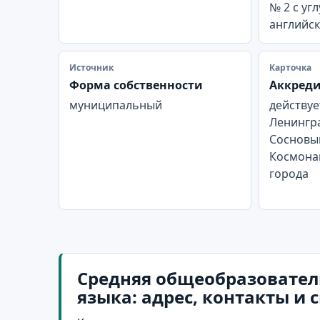
№ 2 с уг
английск
Источник
Карточка
Форма собственности
Аккред
муниципальный
действуе
Ленингра
Сосновый
Космонав
города
Средняя общеобразовател
языка: адрес, контакты и 