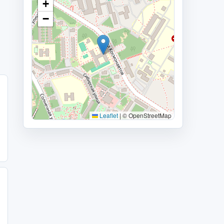
+
−
Leaflet
|
© OpenStreetMap