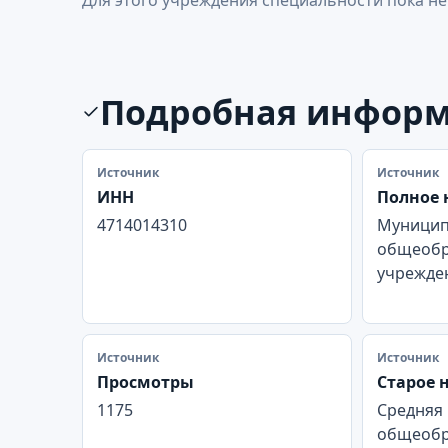
Подробная инфор
Источник
Источник
ИНН
Полное 
4714014310
Муницип
общеобр
учрежден
Источник
Источник
Просмотры
Старое 
1175
Средняя
общеобр