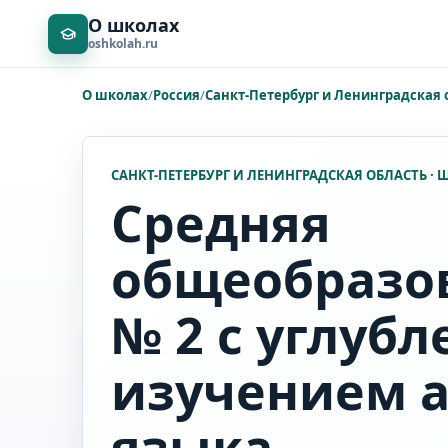
О школах
oshkolah.ru
О школах
/
Россия
/
Санкт-Петербург и Ленинградская 
САНКТ-ПЕТЕРБУРГ И ЛЕНИНГРАДСКАЯ ОБЛАСТЬ ·
Средняя
общеобразо
№ 2 с углуб
изучением а
языка