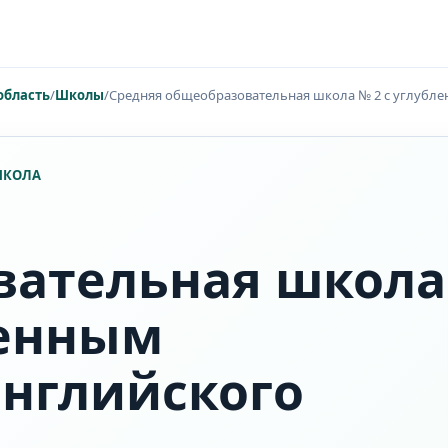
область
/
Школы
/
Средняя общеобразовательная школа № 2 с углубле
 ШКОЛА
вательная школа
ленным
нглийского