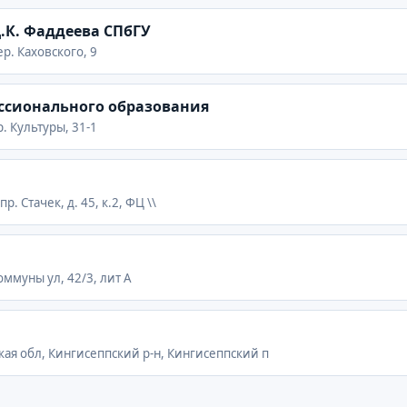
.К. Фаддеева СПбГУ
ер. Каховского, 9
ссионального образования
р. Культуры, 31-1
р. Стачек, д. 45, к.2, ФЦ \\
оммуны ул, 42/3, лит А
кая обл, Кингисеппский р-н, Кингисеппский п