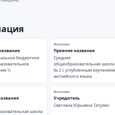
мация
Источник
название
Прежнее название
альное бюджетное
Средняя
азовательное
общеобразовательная школа
ие \\
№ 2 с углубленным изучением
английского языка
Источник
название
Учредитель
Светлана Юрьевна Татулян
азовательная школа