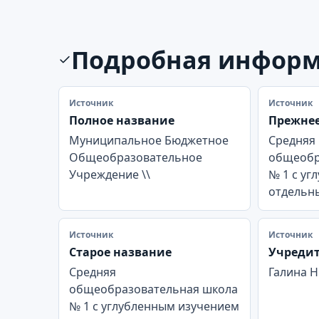
Подробная инфор
Источник
Источник
Полное название
Прежнее
Муниципальное Бюджетное
Средняя
Общеобразовательное
общеобр
Учреждение \\
№ 1 с уг
отдельн
Источник
Источник
Старое название
Учреди
Средняя
Галина 
общеобразовательная школа
№ 1 с углубленным изучением