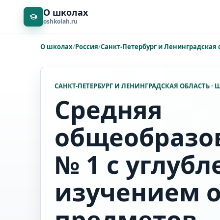
О школах
oshkolah.ru
О школах
/
Россия
/
Санкт-Петербург и Ленинградская 
САНКТ-ПЕТЕРБУРГ И ЛЕНИНГРАДСКАЯ ОБЛАСТЬ ·
Средняя
общеобразо
№ 1 с углуб
изучением 
предметов