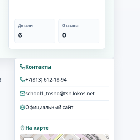
Детали
Отзывы
6
0
Контакты
8
+7(813) 612-18-94
school1_tosno@tsn.lokos.net
Официальный сайт
На карте