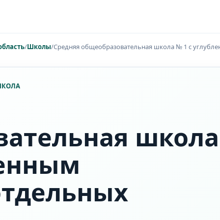
область
/
Школы
/
Средняя общеобразовательная школа № 1 с углубл
 ШКОЛА
вательная школа
ленным
отдельных