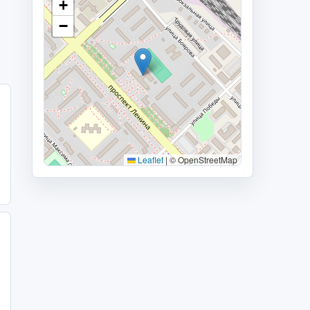
+
−
Leaflet
|
© OpenStreetMap