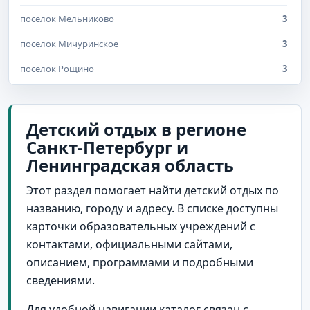
поселок Мельниково
3
поселок Мичуринское
3
поселок Рощино
3
Зеленогорск
2
Луга
2
Детский отдых в регионе
Санкт-Петербург и
деревня Калгановка
2
Ленинградская область
деревня Мерево
2
Этот раздел помогает найти детский отдых по
поселок Быково
2
названию, городу и адресу. В списке доступны
поселок Вырица
2
карточки образовательных учреждений с
поселок Зеркальный
2
контактами, официальными сайтами,
описанием, программами и подробными
поселок Колосково
2
сведениями.
поселок Ольшаники
2
Для удобной навигации каталог связан с