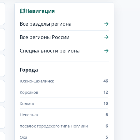
Навигация
Все разделы региона
Все регионы России
Специальности региона
Города
Южно-Сахалинск
46
Корсаков
12
Холмск
10
Невельск
6
поселок городского типа Ноглики
6
Оха
5