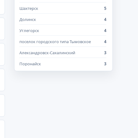
Шахтерск
5
Долинск
4
Углегорск
4
поселок городского типа Тымовское
4
Александровск-Сахалинский
3
Поронайск
3
поселок городского типа Смирных
3
Анива
2
Макаров
2
Томари
2
Южно-Курильск
2
Южно-Сахалинск и Сахалинская область
2