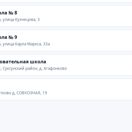
ла № 8
, улица Кузнецова, 3
ла № 9
, улица Карла Маркса, 33а
зовательная школа
, Суксунский район, д. Агафонково
итково д, СОВХОЗНАЯ, 19