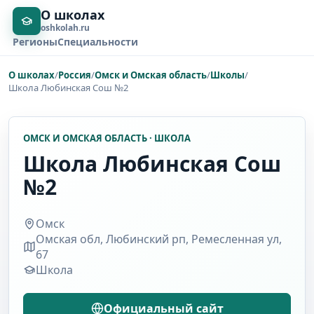
О школах
oshkolah.ru
Регионы
Специальности
О школах
/
Россия
/
Омск и Омская область
/
Школы
/
Школа Любинская Сош №2
ОМСК И ОМСКАЯ ОБЛАСТЬ · ШКОЛА
Школа Любинская Сош
№2
Омск
Омская обл, Любинский рп, Ремесленная ул,
67
Школа
Официальный сайт