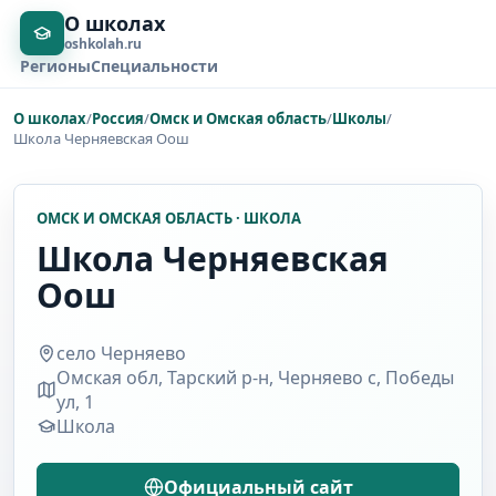
О школах
oshkolah.ru
Регионы
Специальности
О школах
/
Россия
/
Омск и Омская область
/
Школы
/
Школа Черняевская Оош
ОМСК И ОМСКАЯ ОБЛАСТЬ · ШКОЛА
Школа Черняевская
Оош
село Черняево
Омская обл, Тарский р-н, Черняево с, Победы
ул, 1
Школа
Официальный сайт