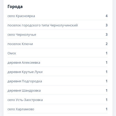
Города
село Красноярка
4
поселок городского типа Чернолучинский
3
село Чернолучье
3
поселок Ключи
2
Омск
1
деревня Алексеевка
1
деревня Крутые Луки
1
деревня Подгородка
1
деревня Шандровка
1
село Усть-Заостровка
1
село Харламово
1