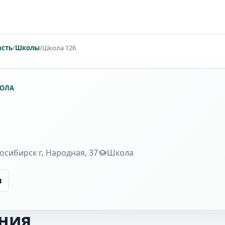
асть
/
Школы
/
Школа 126
КОЛА
сибирск г, Народная, 37
Школа
ы
ния