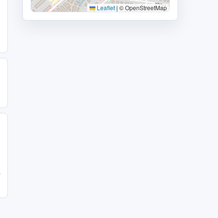
Leaflet
|
© OpenStreetMap
-