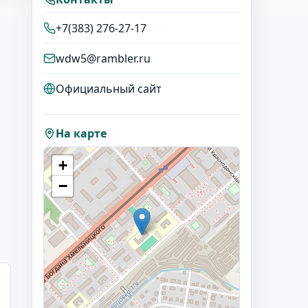
+7(383) 276-27-17
wdw5@rambler.ru
Официальный сайт
На карте
+
−