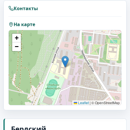
Контакты
На карте
+
−
Leaflet
|
© OpenStreetMap
Бердский