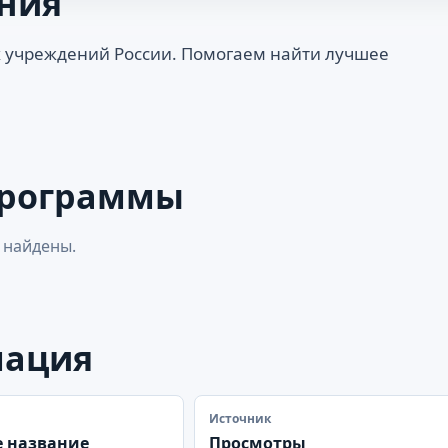
ния
 учреждений России. Помогаем найти лучшее
программы
 найдены.
мация
Источник
 название
Просмотры