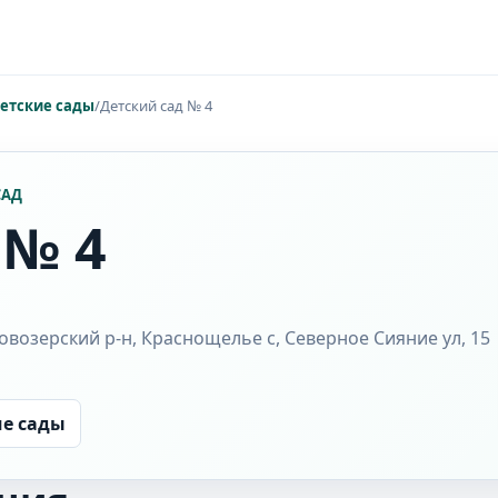
етские сады
/
Детский сад № 4
САД
 № 4
овозерский р-н, Краснощелье с, Северное Сияние ул, 15
ие сады