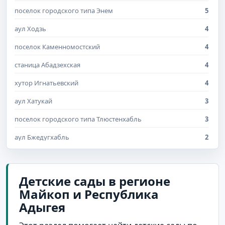
поселок городского типа Энем
5
аул Ходзь
4
поселок Каменномостский
4
станица Абадзехская
4
хутор Игнатьевский
4
аул Хатукай
3
поселок городского типа Тлюстенхабль
3
аул Бжедугхабль
2
аул Егерухай
2
аул Кошехабль
2
Детские сады в регионе
Майкоп и Республика
поселок Дружба
2
Адыгея
поселок Краснооктябрьский
2