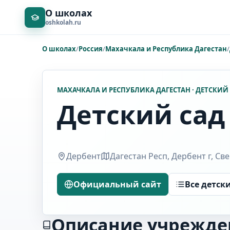
О школах
oshkolah.ru
О школах
/
Россия
/
Махачкала и Республика Дагестан
/
МАХАЧКАЛА И РЕСПУБЛИКА ДАГЕСТАН · ДЕТСКИЙ
Детский сад
Дербент
Дагестан Респ, Дербент г, Све
Официальный сайт
Все детск
Описание учрежде