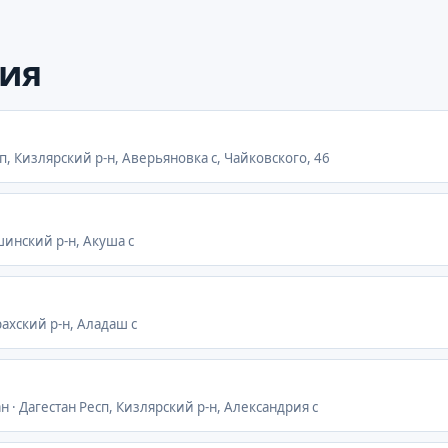
ия
сп, Кизлярский р-н, Аверьяновка с, Чайковского, 46
ушинский р-н, Акуша с
рахский р-н, Аладаш с
н · Дагестан Респ, Кизлярский р-н, Александрия с