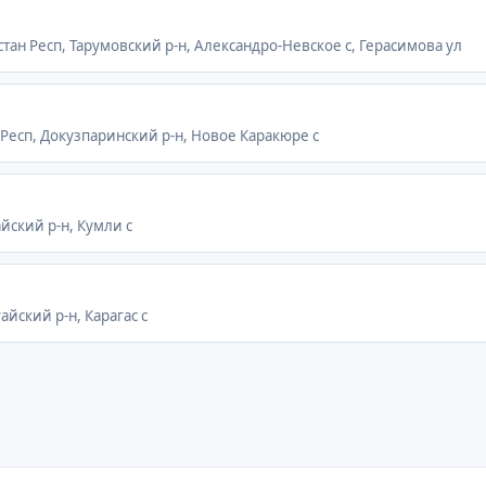
стан Респ, Тарумовский р-н, Александро-Невское с, Герасимова ул
н Респ, Докузпаринский р-н, Новое Каракюре с
айский р-н, Кумли с
гайский р-н, Карагас с