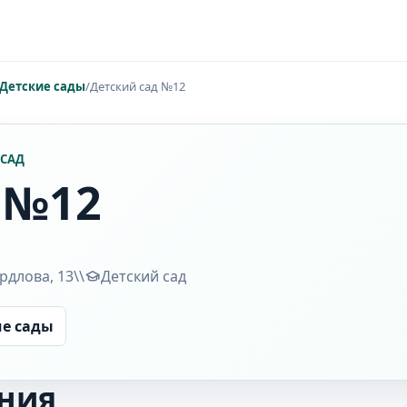
Детские сады
/
Детский сад №12
 САД
 №12
рдлова, 13\\
Детский сад
ие сады
ния