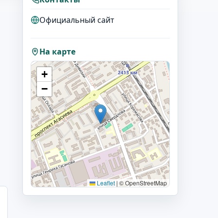
Официальный сайт
На карте
+
−
Leaflet
|
© OpenStreetMap