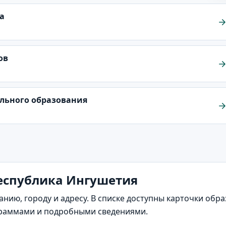
а
ов
ельного образования
Республика Ингушетия
анию, городу и адресу. В списке доступны карточки обр
раммами и подробными сведениями.