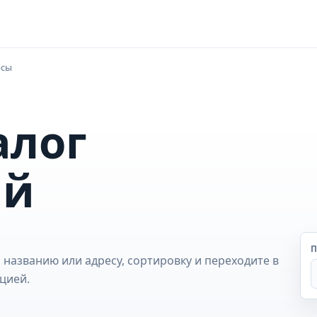
рсы
алог
ий
П
 названию или адресу, сортировку и переходите в
цией.