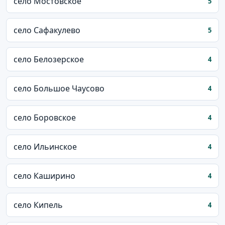
село Мостовское
5
село Сафакулево
5
село Белозерское
4
село Большое Чаусово
4
село Боровское
4
село Ильинское
4
село Каширино
4
село Кипель
4