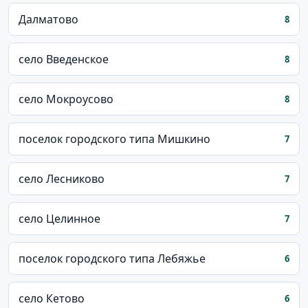
Далматово
8
село Введенское
8
село Мокроусово
8
поселок городского типа Мишкино
7
село Лесниково
7
село Целинное
7
поселок городского типа Лебяжье
6
село Кетово
6