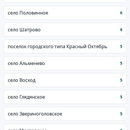
село Половинное
6
село Шатрово
6
поселок городского типа Красный Октябрь
5
село Альменево
5
село Восход
5
село Глядянское
5
село Звериноголовское
5