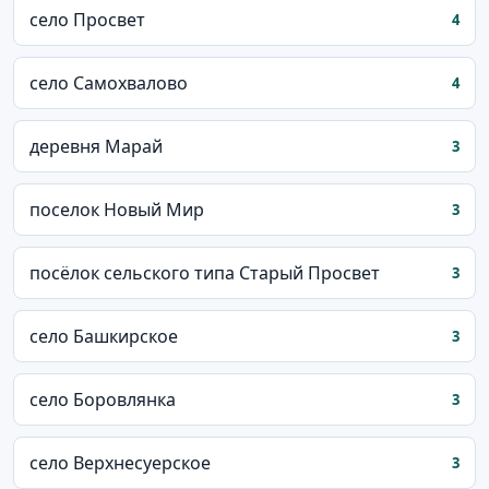
село Просвет
4
село Самохвалово
4
деревня Марай
3
поселок Новый Мир
3
посёлок сельского типа Старый Просвет
3
село Башкирское
3
село Боровлянка
3
село Верхнесуерское
3