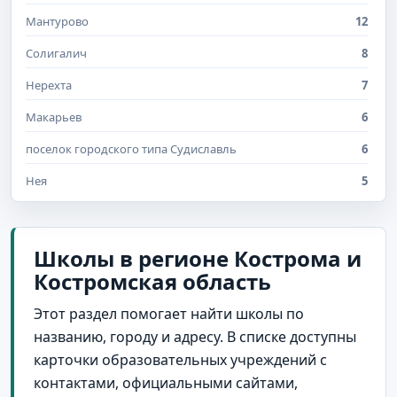
Мантурово
12
Солигалич
8
Нерехта
7
Макарьев
6
поселок городского типа Судиславль
6
Нея
5
поселок Талица
5
посёлок городского типа Ветлужский
5
Школы в регионе Кострома и
Костромская область
поселок Никольское
4
поселок городского типа Кадый
4
Этот раздел помогает найти школы по
названию, городу и адресу. В списке доступны
село Боговарово
4
карточки образовательных учреждений с
деревня Оглоблино
3
контактами, официальными сайтами,