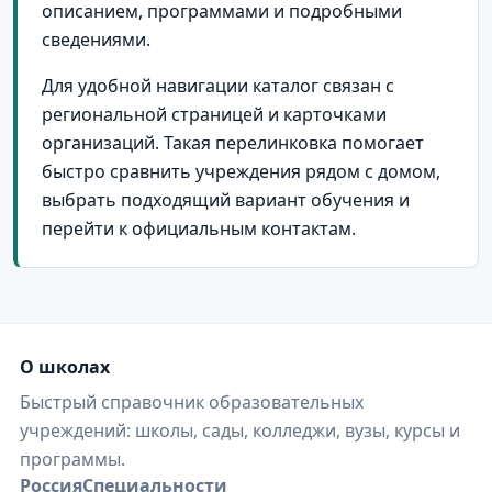
деревня Середняя
3
описанием, программами и подробными
сведениями.
поселок Караваево
3
Для удобной навигации каталог связан с
поселок Лаврово
3
региональной страницей и карточками
поселок Мисково
3
организаций. Такая перелинковка помогает
поселок Островское
3
быстро сравнить учреждения рядом с домом,
выбрать подходящий вариант обучения и
поселок Шекшема
3
перейти к официальным контактам.
поселок Шувалово
3
поселок Шушкодом
3
поселок Якшанга
3
поселок городского типа Красное-на-Волге
3
О школах
Быстрый справочник образовательных
поселок городского типа Поназырево
3
учреждений: школы, сады, колледжи, вузы, курсы и
поселок городского типа Сусанино
3
программы.
поселок городского типа Чистые Боры
3
Россия
Специальности