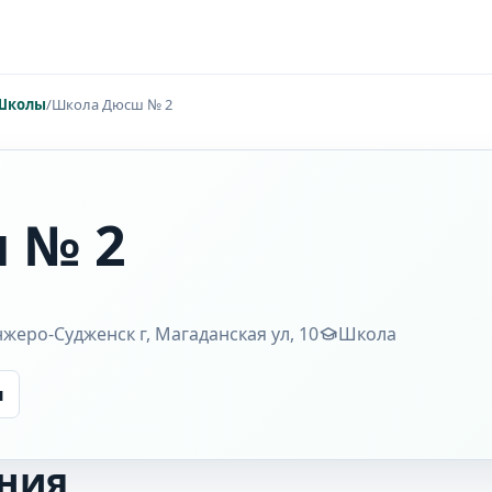
Школы
/
Школа Дюсш № 2
 № 2
жеро-Судженск г, Магаданская ул, 10
Школа
ы
ния