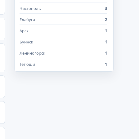
Чистополь
3
Елабуга
2
Арск
1
Буинск
1
Лениногорск
1
Тетюши
1