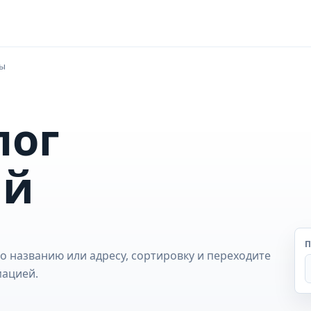
зы
лог
ий
П
о названию или адресу, сортировку и переходите
мацией.