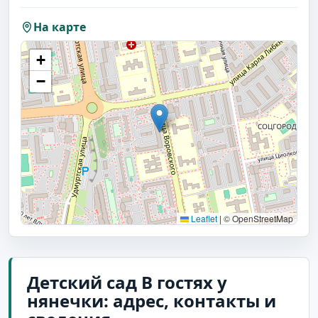
На карте
+
−
Leaflet
|
© OpenStreetMap
Детский сад В гостях у
нянечки: адрес, контакты и