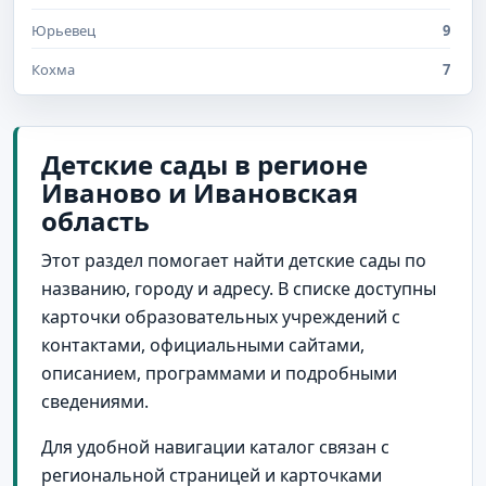
Юрьевец
9
Кохма
7
поселок городского типа Палех
7
Южа
5
Детские сады в регионе
Иваново и Ивановская
Гаврилов Посад
4
область
Комсомольск
4
Этот раздел помогает найти детские сады по
Пучеж
4
названию, городу и адресу. В списке доступны
Иваново и Ивановская область
3
карточки образовательных учреждений с
поселок городского типа Пестяки
3
контактами, официальными сайтами,
описанием, программами и подробными
поселок городского типа Савино
3
сведениями.
село Воскресенское
3
Для удобной навигации каталог связан с
Наволоки
2
региональной страницей и карточками