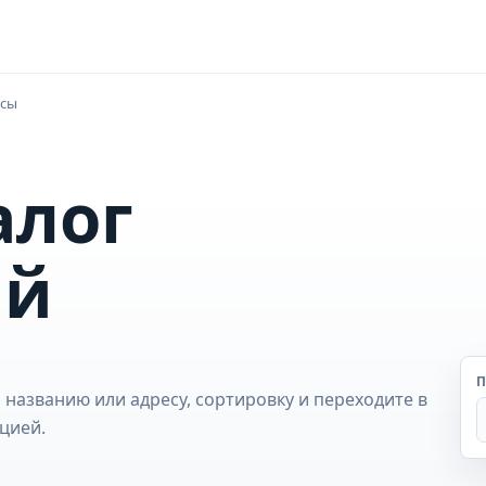
рсы
алог
ий
П
 названию или адресу, сортировку и переходите в
цией.