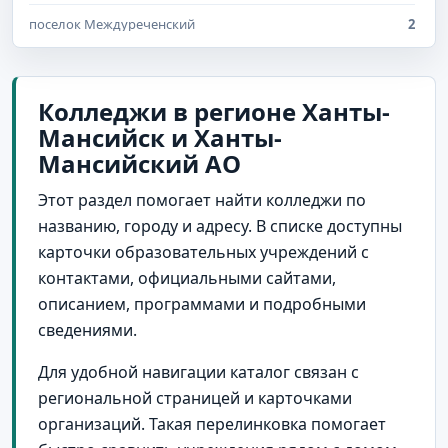
поселок Междуреченский
2
Мегион
1
Нефтеюганск
1
Колледжи в регионе Ханты-
Мансийск и Ханты-
Нягань
1
Мансийский АО
Советский
1
Этот раздел помогает найти колледжи по
названию, городу и адресу. В списке доступны
карточки образовательных учреждений с
контактами, официальными сайтами,
описанием, программами и подробными
сведениями.
Для удобной навигации каталог связан с
региональной страницей и карточками
организаций. Такая перелинковка помогает