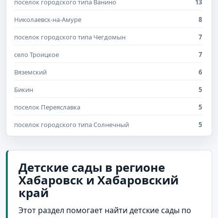
поселок городского типа Ванино
13
Николаевск-на-Амуре
8
поселок городского типа Чегдомын
7
село Троицкое
7
Вяземский
6
Бикин
5
поселок Переяславка
5
поселок городского типа Солнечный
5
поселок городского типа Хор
5
поселок городского типа Эльбан
5
Детские сады в регионе
Хабаровск и Хабаровский
поселок Березовый
4
край
поселок Токи
4
Этот раздел помогает найти детские сады по
поселок Циммермановка
4