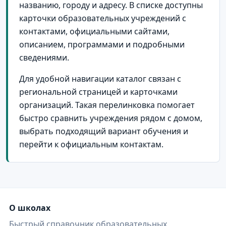
названию, городу и адресу. В списке доступны
село Богородское
4
карточки образовательных учреждений с
село Ракитное
4
контактами, официальными сайтами,
описанием, программами и подробными
поселок городского типа Заветы Ильича
3
сведениями.
поселок городского типа Октябрьский
3
Для удобной навигации каталог связан с
село Аян
3
региональной страницей и карточками
село Георгиевка
3
организаций. Такая перелинковка помогает
быстро сравнить учреждения рядом с домом,
село Лермонтовка
3
выбрать подходящий вариант обучения и
Хабаровск и Хабаровский край
2
перейти к официальным контактам.
поселок Озерпах
2
поселок Сукпай
2
поселок городского типа Горный
2
О школах
поселок городского типа Маго
2
Быстрый справочник образовательных