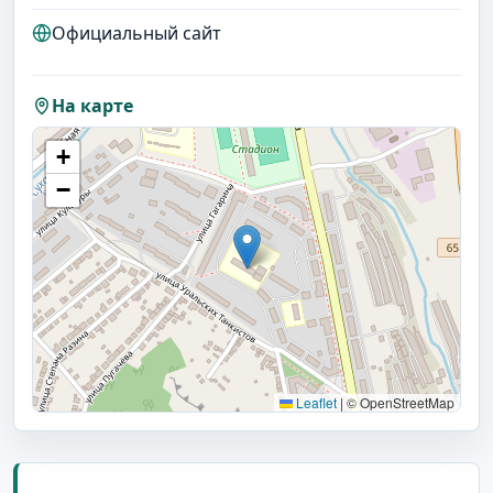
Официальный сайт
На карте
+
−
Leaflet
|
© OpenStreetMap