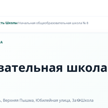
сть
/
Школы
/
Начальная общеобразовательная школа № 8
ЛА
вательная школа
ь, Верхняя Пышма, Юбилейная улица, 3а
Школа