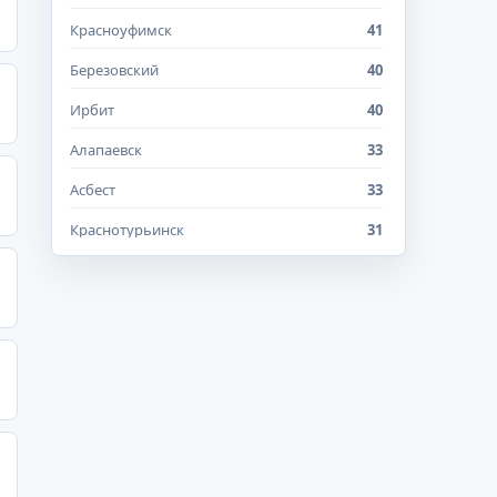
Красноуфимск
41
Березовский
40
Ирбит
40
Алапаевск
33
Асбест
33
Краснотурьинск
31
Артемовский
25
Верхняя Салда
25
Екатеринбург и Свердловская область
25
Кировград
22
Полевской
21
Лесной
20