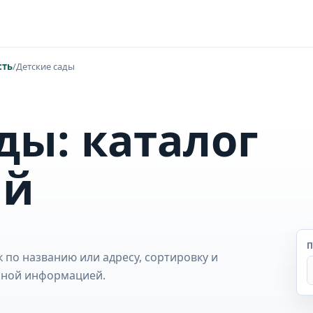
сть
/
Детские сады
ды: каталог
ий
П
 по названию или адресу, сортировку и
обной информацией.