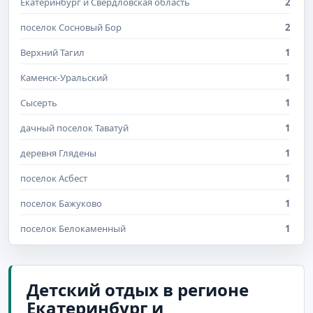
Екатеринбург и Свердловская область
2
поселок Сосновый Бор
2
Верхний Тагил
1
Каменск-Уральский
1
Сысерть
1
дачный поселок Таватуй
1
деревня Глядены
1
поселок Асбест
1
поселок Бажуково
1
поселок Белокаменный
1
поселок Монетный
1
поселок Таватуй
1
Детский отдых в регионе
Екатеринбург и
поселок городского типа Билимбай
1