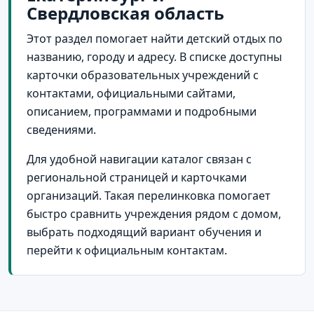
Свердловская область
село Кадниково
1
Этот раздел помогает найти детский отдых по
село Кунгурка
1
названию, городу и адресу. В списке доступны
село Курьи
1
карточки образовательных учреждений с
село Маминское
1
контактами, официальными сайтами,
описанием, программами и подробными
село Слобода
1
сведениями.
Для удобной навигации каталог связан с
региональной страницей и карточками
организаций. Такая перелинковка помогает
быстро сравнить учреждения рядом с домом,
выбрать подходящий вариант обучения и
перейти к официальным контактам.