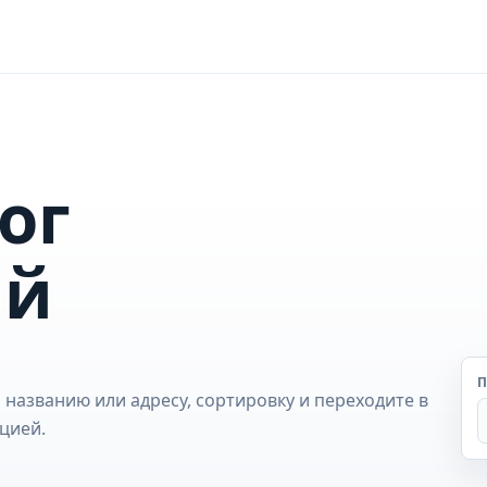
ог
ий
П
 названию или адресу, сортировку и переходите в
цией.