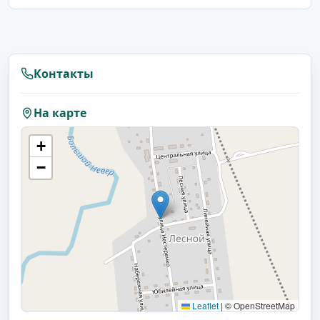
Контакты
На карте
+
−
Leaflet
|
© OpenStreetMap