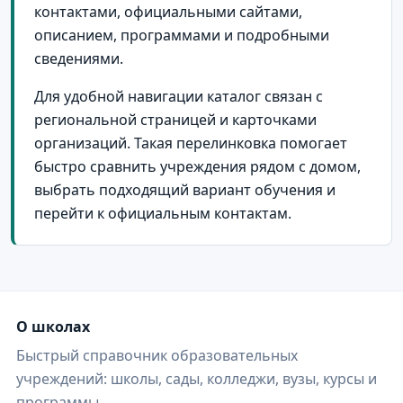
село Михайловка
3
контактами, официальными сайтами,
село Новинка
3
описанием, программами и подробными
сведениями.
село Образцово-Травино
3
Для удобной навигации каталог связан с
село Растопуловка
3
региональной страницей и карточками
село Сасыколи
3
организаций. Такая перелинковка помогает
Астрахань и Астраханская область
2
быстро сравнить учреждения рядом с домом,
выбрать подходящий вариант обучения и
поселок Алча
2
перейти к официальным контактам.
поселок Винный
2
поселок Оранжереи
2
поселок городского типа Верхний Баскунчак
2
поселок городского типа Кировский
2
О школах
Быстрый справочник образовательных
поселок городского типа Нижний Баскунчак
2
учреждений: школы, сады, колледжи, вузы, курсы и
поселок городского типа Трудфронт
2
программы.