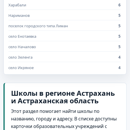
Харабали
6
Нариманов
5
поселок городского типа Лиман
5
село Енотаевка
5
село Началово
5
село Зеленга
4
село Икряное
4
село Красный Яр
4
поселок Трусово
3
Школы в регионе Астрахань
и Астраханская область
село Восток
3
село Ильинка
3
Этот раздел помогает найти школы по
названию, городу и адресу. В списке доступны
село Козлово
3
карточки образовательных учреждений с