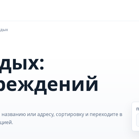
тдых
дых:
чреждений
П
 названию или адресу, сортировку и переходите в
цией.